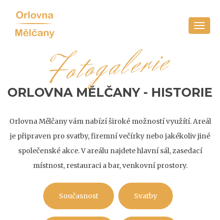
Toggl
navig
Fotogalerie
ORLOVNA MĚLČANY - HISTORIE
Orlovna Mělčany vám nabízí široké možností využítí. Areál
je připraven pro svatby, firemní večírky nebo jakékoliv jiné
společenské akce. V areálu najdete hlavní sál, zasedací
místnost, restauraci a bar, venkovní prostory.
Současnost
Svatby